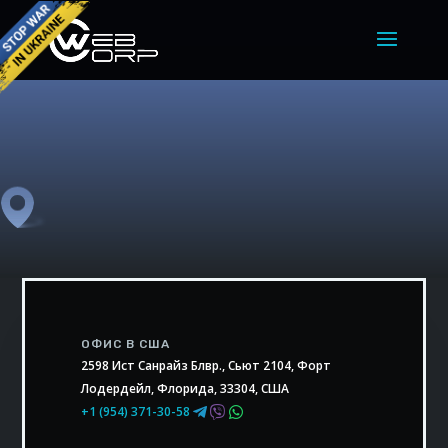
ОФИС В США
2598 Ист Санрайз Блвр., Сьют 2104, Форт
Лодердейл, Флорида, 33304, США
+1 (954) 371-30-58