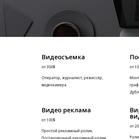
Видеосъемка
По
от
300$
от
10
Оператор, журналист, режиссёр,
Монт
видеокамера
граф
Дубл
Видео реклама
Ви
ви
от
100$
от
20
Простой рекламный ролик,
Роли
Постановочный рекламный ролик,