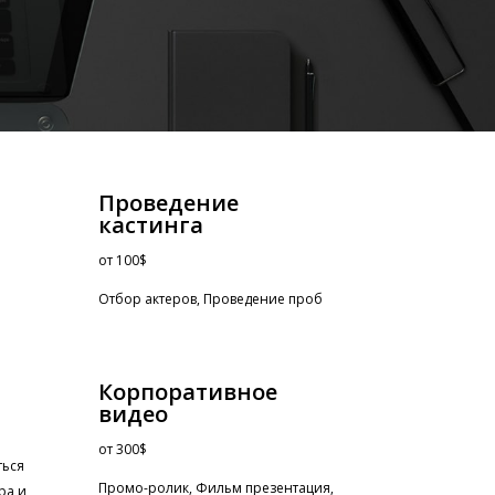
Проведение
кастинга
от
100$
Отбор актеров, Проведение проб
Корпоративное
видео
от
300$
ться
Промо-ролик, Фильм презентация,
ра и