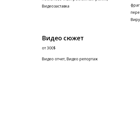
фраг
Видеозаставка
пере
Виру
Видео сюжет
от
300$
Видео отчет, Видео репортаж