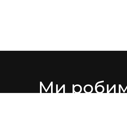
Ми робим
бізнес у