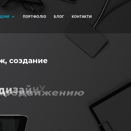
 ЦІНИ
ПОРТФОЛІО
БЛОГ
КОНТАКТИ
ж, создание
д
и
з
а
й
н
у