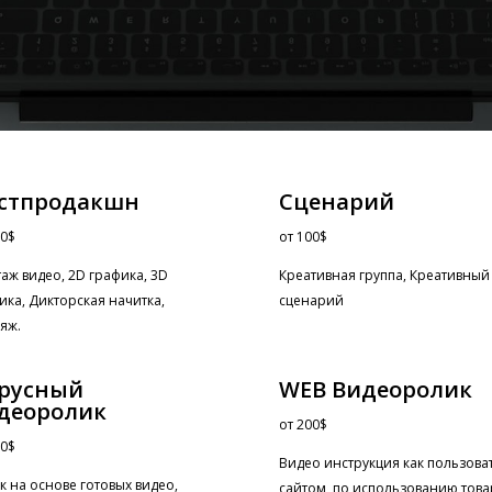
стпродакшн
Сценарий
0$
от
100$
аж видео, 2D графика, 3D
Креативная группа, Креативный
ика, Дикторская начитка,
сценарий
яж.
русный
WEB Видеоролик
деоролик
от
200$
0$
Видео инструкция как пользова
к на основе готовых видео,
сайтом, по использованию това